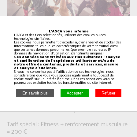
L'ASCA vous informe
L'ASCA et des tiers selectionnés, utilisent des cookies ou des
technologies similaires.
Les cookies nous permettent d'accéder à, d'analyser et de stocker des
informations telles que les caractéristiques de votre terminal ainsi
que certaines données personnelles (par exemple : adresses IP,
données de navigation, d'utilisation, identifiants uniques).
Ces données sont traitées aux fins suivantes : analyse
et amélioration de l'expérience utilisateur et/ou de
notre offre de contenus, produits et services, mesure
et analyse d'audience.
Si vous ne consentez pas à l'utilisation de ces technologies, nous
considérerons que vous vous opposez également à tout dépôt de
cookie fondé sur un intérêt légitime. Dans ces conditions vous ne
Intervenant(e): Armonie et Théophile
pourrez pas exploiter toutes les fonctionnalités du site internet.
L’objectif du Fitness est de bouger, de s’amuser
et de danser tout en se dépensant.
Tarif spécial : Fitness + renforcement musculaire
= 200 €