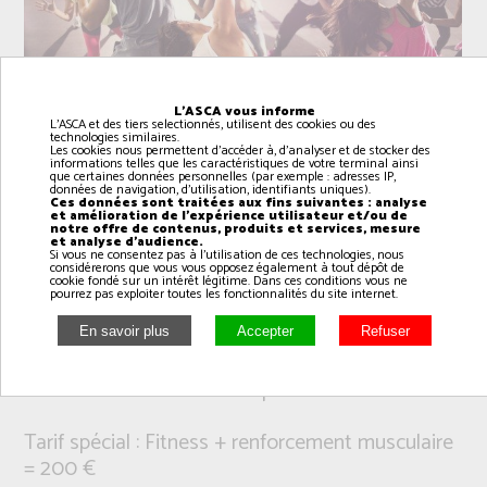
L'ASCA vous informe
L'ASCA et des tiers selectionnés, utilisent des cookies ou des
technologies similaires.
Les cookies nous permettent d'accéder à, d'analyser et de stocker des
informations telles que les caractéristiques de votre terminal ainsi
que certaines données personnelles (par exemple : adresses IP,
données de navigation, d'utilisation, identifiants uniques).
Ces données sont traitées aux fins suivantes : analyse
et amélioration de l'expérience utilisateur et/ou de
notre offre de contenus, produits et services, mesure
et analyse d'audience.
Si vous ne consentez pas à l'utilisation de ces technologies, nous
considérerons que vous vous opposez également à tout dépôt de
cookie fondé sur un intérêt légitime. Dans ces conditions vous ne
Intervenant(e): Armonie et Théophile
pourrez pas exploiter toutes les fonctionnalités du site internet.
L’objectif du Fitness est de bouger, de s’amuser
et de danser tout en se dépensant.
Tarif spécial : Fitness + renforcement musculaire
= 200 €