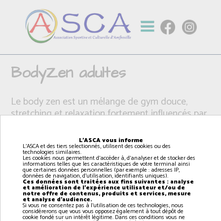
BodyZen adultes
Le body zen est un mélange de gym douce,
stretching et relaxation fortement influencés par
les yoga, le taï-chi, Qi Qong et le Pilates. C’est un
cours efficace pour améliorer son tonus
L'ASCA vous informe
musculaire, réduire le stress et travailler sa
L'ASCA et des tiers selectionnés, utilisent des cookies ou des
technologies similaires.
posture afin de réduire les douleurs musculaires.
Les cookies nous permettent d'accéder à, d'analyser et de stocker des
informations telles que les caractéristiques de votre terminal ainsi
que certaines données personnelles (par exemple : adresses IP,
données de navigation, d'utilisation, identifiants uniques).
Ces données sont traitées aux fins suivantes : analyse
et amélioration de l'expérience utilisateur et/ou de
notre offre de contenus, produits et services, mesure
et analyse d'audience.
Si vous ne consentez pas à l'utilisation de ces technologies, nous
considérerons que vous vous opposez également à tout dépôt de
cookie fondé sur un intérêt légitime. Dans ces conditions vous ne