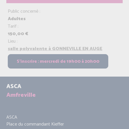
Public concerné :
Adultes
Tarif :
150,00 €
Lieu :
salle polyvalente à GONNEVILLE EN AUGE
ASCA
Amfreville
ASCA
Place du commandant Kieffer