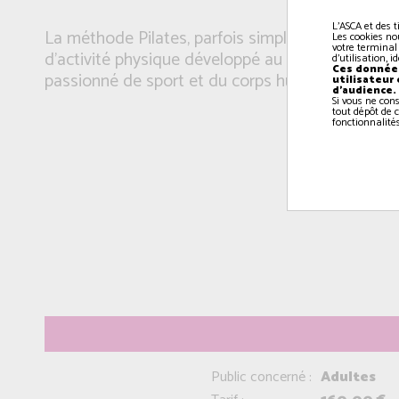
L'ASCA et des t
La méthode Pilates, parfois simplement appelée 
Les cookies no
votre terminal
d'activité physique développé au début du XXÃ¡Âµ
d'utilisation, 
Ces données
passionné de sport et du corps humain, Joseph Pi
utilisateur
d'audience.
Si vous ne con
tout dépôt de c
fonctionnalités
Public concerné :
Adultes