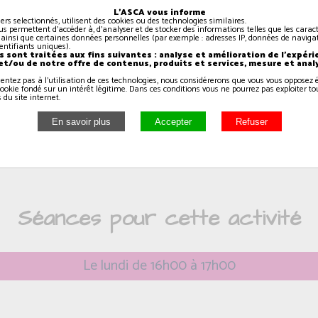
L'ASCA vous informe
iers selectionnés, utilisent des cookies ou des technologies similaires.
Pilates, est un système
us permettent d'accéder à, d'analyser et de stocker des informations telles que les caract
 ainsi que certaines données personnelles (par exemple : adresses IP, données de navigat
â° siècle par un
identifiants uniques).
 sont traitées aux fins suivantes : analyse et amélioration de l'expéri
lates.
 et/ou de notre offre de contenus, produits et services, mesure et anal
sentez pas à l'utilisation de ces technologies, nous considérerons que vous vous oppose
ookie fondé sur un intérêt légitime. Dans ces conditions vous ne pourrez pas exploiter to
 du site internet.
Séances pour cette activité
Le lundi de 16h00 à 17h00