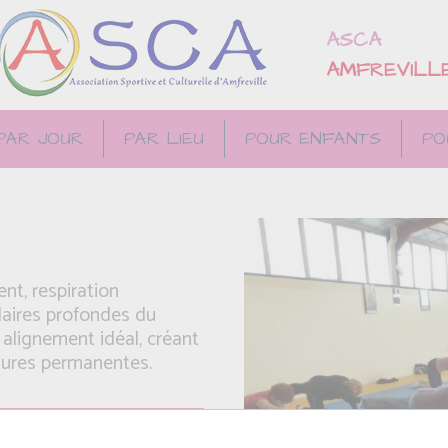
ASCA
AMFREVILL
PAR JOUR
PAR LIEU
POUR ENFANTS
PO
t, respiration
laires profondes du
 alignement idéal, créant
essures permanentes.