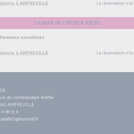
valente à AMFREVILLE
La réservation n'e
Le jeudi de 09h30 à 10h30
 femmes enceintes
valente à AMFREVILLE
La réservation n'e
CA
ace du commandant Kieffer
860 AMFREVILLE
11 18 13 11
ca14860@hotmail.fr