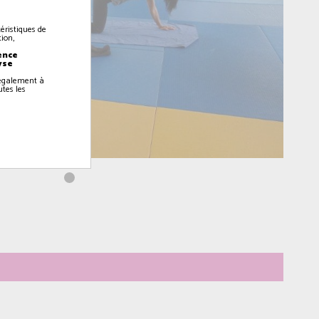
éristiques de
ion,
ence
yse
z également à
utes les