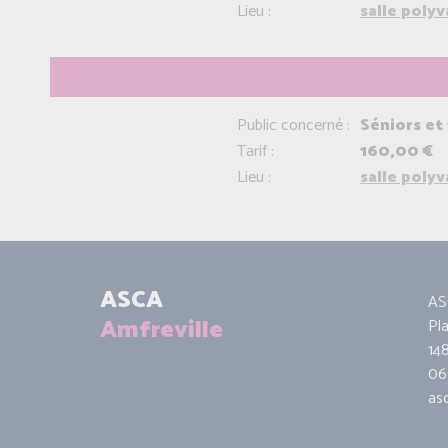
Lieu :
salle poly
Public concerné :
Séniors et
Tarif :
160,00 €
Lieu :
salle poly
ASCA
AS
Amfreville
Pl
14
06 
as