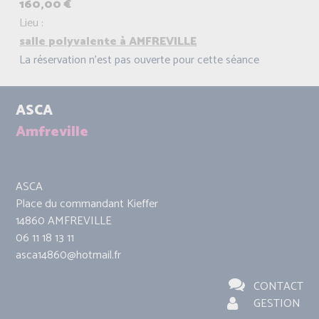
160,00 €
Lieu :
salle polyvalente à AMFREVILLE
La réservation n'est pas ouverte pour cette séance
ASCA
Amfreville
ASCA
Place du commandant Kieffer
14860 AMFREVILLE
06 11 18 13 11
asca14860@hotmail.fr
CONTACT
GESTION