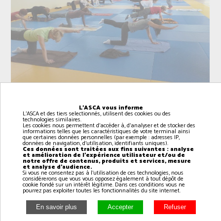
L'ASCA vous informe
L'ASCA et des tiers selectionnés, utilisent des cookies ou des
technologies similaires.
Les cookies nous permettent d'accéder à, d'analyser et de stocker des
informations telles que les caractéristiques de votre terminal ainsi
que certaines données personnelles (par exemple : adresses IP,
données de navigation, d'utilisation, identifiants uniques).
Intervenant(e): Magali
Ces données sont traitées aux fins suivantes : analyse
et amélioration de l'expérience utilisateur et/ou de
notre offre de contenus, produits et services, mesure
et analyse d'audience.
Si vous ne consentez pas à l'utilisation de ces technologies, nous
La méthode Pilates, parfois simplement appelée
considérerons que vous vous opposez également à tout dépôt de
cookie fondé sur un intérêt légitime. Dans ces conditions vous ne
Pilates, est un système d'activité physique
pourrez pas exploiter toutes les fonctionnalités du site internet.
développé au début du XXÃ¡Âµâ° siècle par un
passionné de sport et du corps humain, Joseph