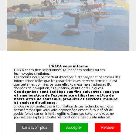
L'ASCA vous informe
L'ASCA et des tiers selectionnés, utilisent des cookies ou des
technologies similaires.
Les cookies nous permettent d'accéder à, d'analyser et de stocker des
informations telles que les caractéristiques de votre terminal ainsi
que certaines données personnelles (par exemple : adresses IP,
données de navigation, d'utilisation, identifiants uniques).
Intervenant(e): Magali
Ces données sont traitées aux fins suivantes : analyse
et amélioration de l'expérience utilisateur et/ou de
notre offre de contenus, produits et services, mesure
et analyse d'audience.
Si vous ne consentez pas à l'utilisation de ces technologies, nous
La méthode Pilates, parfois simplement appelée
considérerons que vous vous opposez également à tout dépôt de
cookie fondé sur un intérêt légitime. Dans ces conditions vous ne
Pilates, est un système d'activité physique
pourrez pas exploiter toutes les fonctionnalités du site internet.
développé au début du XXÃ¡Âµâ° siècle par un
passionné de sport et du corps humain, Joseph