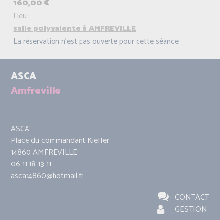
160,00 €
Lieu :
salle polyvalente à AMFREVILLE
La réservation n'est pas ouverte pour cette séance
ASCA
Amfreville
ASCA
Place du commandant Kieffer
14860 AMFREVILLE
06 11 18 13 11
asca14860@hotmail.fr
CONTACT
GESTION