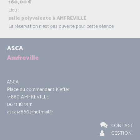
160,00 €
Lieu :
salle polyvalente à AMFREVILLE
La réservation n'est pas ouverte pour cette séance
ASCA
Amfreville
ASCA
Place du commandant Kieffer
14860 AMFREVILLE
06 11 18 13 11
asca14860@hotmail.fr
CONTACT
GESTION