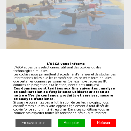
L'ASCA vous informe
L'ASCA et des tiers selectionnés, utilisent des cookies ou des
technologies similaires.
Les cookies nous permettent d'accéder à, d'analyser et de stocker des
informations telles que les caractéristiques de votre terminal ainsi
que certaines données personnelles (par exemple : adresses IP,
données de navigation, d'utilisation, identifiants uniques).
Intervenant(e): Magali
Ces données sont traitées aux fins suivantes : analyse
et amélioration de l'expérience utilisateur et/ou de
notre offre de contenus, produits et services, mesure
et analyse d'audience.
Si vous ne consentez pas à l'utilisation de ces technologies, nous
La méthode Pilates, parfois simplement appelée
considérerons que vous vous opposez également à tout dépôt de
cookie fondé sur un intérêt légitime. Dans ces conditions vous ne
Pilates, est un système d'activité physique
pourrez pas exploiter toutes les fonctionnalités du site internet.
développé au début du XXÃ¡Âµâ° siècle par un
passionné de sport et du corps humain, Joseph