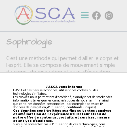
Sophrologie
C'est une méthode qui permet d'allier le corps et
l'esprit. Elle se compose de mouvement simple
du corps , de respiration et aussi d'évocation
positive.
Par un entraînement, la sophrologie permet de
L'ASCA vous informe
L'ASCA et des tiers selectionnés, utilisent des cookies ou des
mieux se connaître et de mettre en avant ses
technologies similaires.
Les cookies nous permettent d'accéder à, d'analyser et de stocker des
capacités.
informations telles que les caractéristiques de votre terminal ainsi
que certaines données personnelles (par exemple : adresses IP,
données de navigation, d'utilisation, identifiants uniques).
Ces données sont traitées aux fins suivantes : analyse
et amélioration de l'expérience utilisateur et/ou de
notre offre de contenus, produits et services, mesure
et analyse d'audience.
Si vous ne consentez pas à l'utilisation de ces technologies, nous