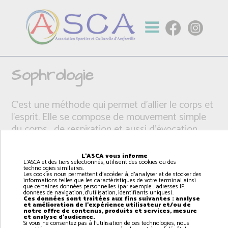
Sophrologie
C'est une méthode qui permet d'allier le corps et
l'esprit. Elle se compose de mouvement simple
du corps , de respiration et aussi d'évocation
positive.
Par un entraînement, la sophrologie permet de
L'ASCA vous informe
L'ASCA et des tiers selectionnés, utilisent des cookies ou des
mieux se connaître et de mettre en avant ses
technologies similaires.
Les cookies nous permettent d'accéder à, d'analyser et de stocker des
capacités.
informations telles que les caractéristiques de votre terminal ainsi
que certaines données personnelles (par exemple : adresses IP,
données de navigation, d'utilisation, identifiants uniques).
Ces données sont traitées aux fins suivantes : analyse
et amélioration de l'expérience utilisateur et/ou de
notre offre de contenus, produits et services, mesure
et analyse d'audience.
Si vous ne consentez pas à l'utilisation de ces technologies, nous