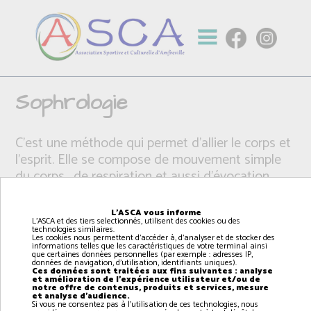
Sophrologie
C'est une méthode qui permet d'allier le corps et
l'esprit. Elle se compose de mouvement simple
du corps , de respiration et aussi d'évocation
positive.
Par un entraînement, la sophrologie permet de
L'ASCA vous informe
L'ASCA et des tiers selectionnés, utilisent des cookies ou des
mieux se connaître et de mettre en avant ses
technologies similaires.
Les cookies nous permettent d'accéder à, d'analyser et de stocker des
capacités.
informations telles que les caractéristiques de votre terminal ainsi
que certaines données personnelles (par exemple : adresses IP,
données de navigation, d'utilisation, identifiants uniques).
Ces données sont traitées aux fins suivantes : analyse
et amélioration de l'expérience utilisateur et/ou de
notre offre de contenus, produits et services, mesure
et analyse d'audience.
Si vous ne consentez pas à l'utilisation de ces technologies, nous