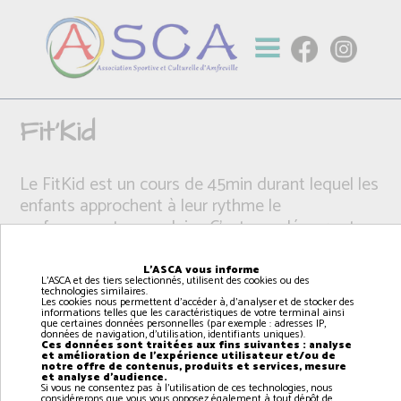
Fit'Kid
Le FitKid est un cours de 45min durant lequel les
enfants approchent à leur rythme le
renforcement musculaire. C’est une découverte
des muscles de façon ludique, à travers des
circuits et des exercices de musculation adaptés
L'ASCA vous informe
L'ASCA et des tiers selectionnés, utilisent des cookies ou des
à leurs âges.
technologies similaires.
Les cookies nous permettent d'accéder à, d'analyser et de stocker des
informations telles que les caractéristiques de votre terminal ainsi
que certaines données personnelles (par exemple : adresses IP,
données de navigation, d'utilisation, identifiants uniques).
Ces données sont traitées aux fins suivantes : analyse
et amélioration de l'expérience utilisateur et/ou de
notre offre de contenus, produits et services, mesure
et analyse d'audience.
Si vous ne consentez pas à l'utilisation de ces technologies, nous
considérerons que vous vous opposez également à tout dépôt de