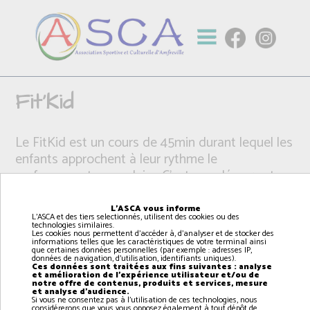
Fit'Kid
Le FitKid est un cours de 45min durant lequel les
enfants approchent à leur rythme le
renforcement musculaire. C’est une découverte
des muscles de façon ludique, à travers des
circuits et des exercices de musculation adaptés
L'ASCA vous informe
L'ASCA et des tiers selectionnés, utilisent des cookies ou des
à leurs âges.
technologies similaires.
Les cookies nous permettent d'accéder à, d'analyser et de stocker des
informations telles que les caractéristiques de votre terminal ainsi
que certaines données personnelles (par exemple : adresses IP,
données de navigation, d'utilisation, identifiants uniques).
Ces données sont traitées aux fins suivantes : analyse
et amélioration de l'expérience utilisateur et/ou de
notre offre de contenus, produits et services, mesure
et analyse d'audience.
Si vous ne consentez pas à l'utilisation de ces technologies, nous
considérerons que vous vous opposez également à tout dépôt de