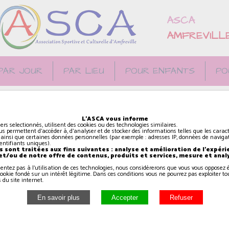
ASCA
AMFREVILL
PAR JOUR
PAR LIEU
POUR ENFANTS
PO
L'ASCA vous informe
iers selectionnés, utilisent des cookies ou des technologies similaires.
us permettent d'accéder à, d'analyser et de stocker des informations telles que les caract
 ainsi que certaines données personnelles (par exemple : adresses IP, données de navigat
identifiants uniques).
es enfants approchent à
 sont traitées aux fins suivantes : analyse et amélioration de l'expéri
 et/ou de notre offre de contenus, produits et services, mesure et anal
ne découverte des
sentez pas à l'utilisation de ces technologies, nous considérerons que vous vous oppose
et des exercices de
ookie fondé sur un intérêt légitime. Dans ces conditions vous ne pourrez pas exploiter to
 du site internet.
e