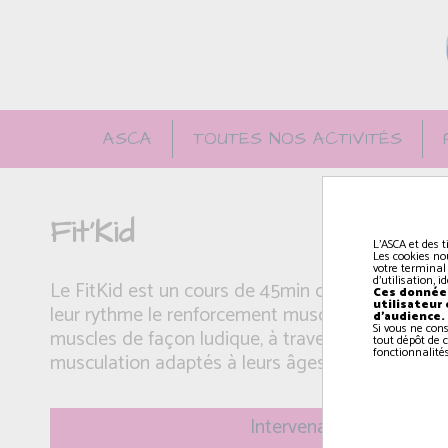
ASCA
TOUTES NOS ACTIVITÉS
Fit'Kid
L'ASCA et des t
Les cookies no
votre terminal
d'utilisation, 
Le FitKid est un cours de 45min durant lequel l
Ces données
utilisateur
leur rythme le renforcement musculaire. C’est u
d'audience.
Si vous ne con
muscles de façon ludique, à travers des circuits 
tout dépôt de c
fonctionnalités
musculation adaptés à leurs âges.
Intervenant(e): Théophil