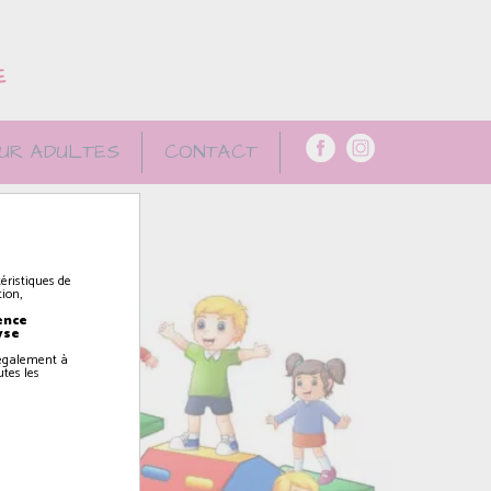
E
UR ADULTES
CONTACT
éristiques de
ion,
ence
yse
z également à
utes les