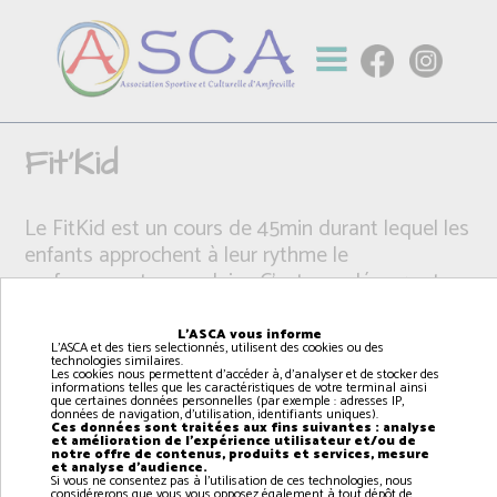
Fit'Kid
Le FitKid est un cours de 45min durant lequel les
enfants approchent à leur rythme le
renforcement musculaire. C’est une découverte
des muscles de façon ludique, à travers des
circuits et des exercices de musculation adaptés
L'ASCA vous informe
L'ASCA et des tiers selectionnés, utilisent des cookies ou des
à leurs âges.
technologies similaires.
Les cookies nous permettent d'accéder à, d'analyser et de stocker des
informations telles que les caractéristiques de votre terminal ainsi
que certaines données personnelles (par exemple : adresses IP,
données de navigation, d'utilisation, identifiants uniques).
Ces données sont traitées aux fins suivantes : analyse
et amélioration de l'expérience utilisateur et/ou de
notre offre de contenus, produits et services, mesure
et analyse d'audience.
Si vous ne consentez pas à l'utilisation de ces technologies, nous
considérerons que vous vous opposez également à tout dépôt de