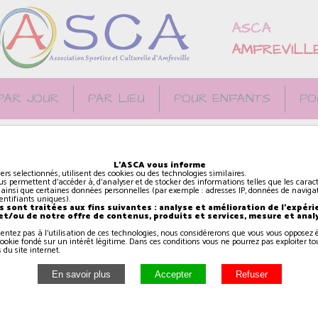
ASCA
AMFREVILL
PAR JOUR
PAR LIEU
POUR ENFANTS
PO
L'ASCA vous informe
iers selectionnés, utilisent des cookies ou des technologies similaires.
us permettent d'accéder à, d'analyser et de stocker des informations telles que les caract
 ainsi que certaines données personnelles (par exemple : adresses IP, données de navigat
identifiants uniques).
es enfants approchent à
 sont traitées aux fins suivantes : analyse et amélioration de l'expéri
 et/ou de notre offre de contenus, produits et services, mesure et anal
ne découverte des
sentez pas à l'utilisation de ces technologies, nous considérerons que vous vous oppose
et des exercices de
ookie fondé sur un intérêt légitime. Dans ces conditions vous ne pourrez pas exploiter to
 du site internet.
e