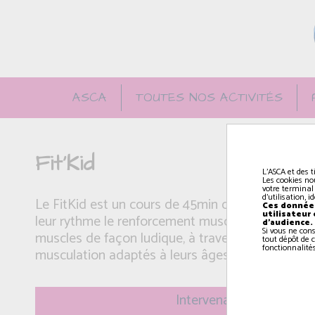
ASCA
TOUTES NOS ACTIVITÉS
Fit'Kid
L'ASCA et des t
Les cookies no
votre terminal
d'utilisation, 
Le FitKid est un cours de 45min durant lequel l
Ces données
utilisateur
leur rythme le renforcement musculaire. C’est u
d'audience.
Si vous ne con
muscles de façon ludique, à travers des circuits 
tout dépôt de c
fonctionnalités
musculation adaptés à leurs âges.
Intervenant(e): Théophil