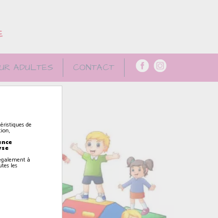
E
UR ADULTES
CONTACT
éristiques de
ion,
ence
yse
z également à
utes les