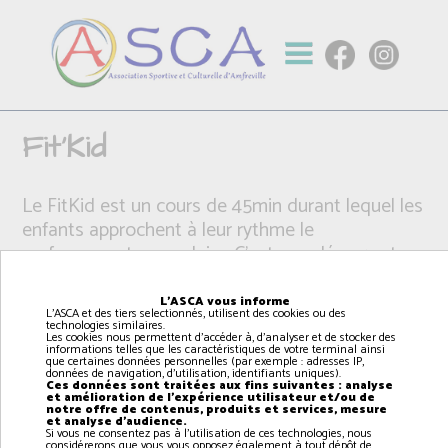
Fit'Kid
Le FitKid est un cours de 45min durant lequel les
enfants approchent à leur rythme le
renforcement musculaire. C’est une découverte
des muscles de façon ludique, à travers des
circuits et des exercices de musculation adaptés
L'ASCA vous informe
L'ASCA et des tiers selectionnés, utilisent des cookies ou des
à leurs âges.
technologies similaires.
Les cookies nous permettent d'accéder à, d'analyser et de stocker des
informations telles que les caractéristiques de votre terminal ainsi
que certaines données personnelles (par exemple : adresses IP,
données de navigation, d'utilisation, identifiants uniques).
Ces données sont traitées aux fins suivantes : analyse
et amélioration de l'expérience utilisateur et/ou de
notre offre de contenus, produits et services, mesure
et analyse d'audience.
Si vous ne consentez pas à l'utilisation de ces technologies, nous
considérerons que vous vous opposez également à tout dépôt de