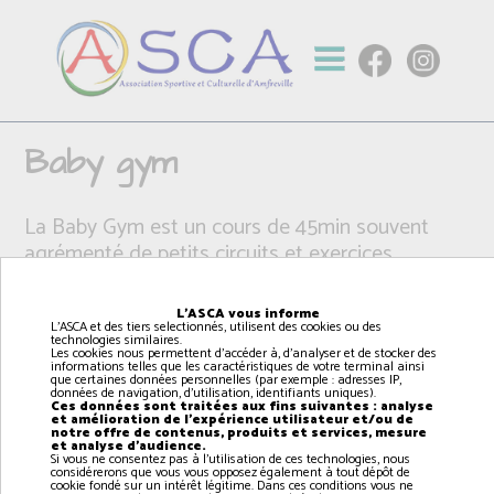
Baby gym
La Baby Gym est un cours de 45min souvent
agrémenté de petits circuits et exercices
ludiques pour développer la motricité de l’enfant
et lui apprendre à se repérer dans l’espace. Jeux
L'ASCA vous informe
d’éveil, exercices musicaux, circuits de motricité…
L'ASCA et des tiers selectionnés, utilisent des cookies ou des
technologies similaires.
Les cookies nous permettent d'accéder à, d'analyser et de stocker des
informations telles que les caractéristiques de votre terminal ainsi
que certaines données personnelles (par exemple : adresses IP,
données de navigation, d'utilisation, identifiants uniques).
Ces données sont traitées aux fins suivantes : analyse
et amélioration de l'expérience utilisateur et/ou de
notre offre de contenus, produits et services, mesure
et analyse d'audience.
Si vous ne consentez pas à l'utilisation de ces technologies, nous
considérerons que vous vous opposez également à tout dépôt de
cookie fondé sur un intérêt légitime. Dans ces conditions vous ne