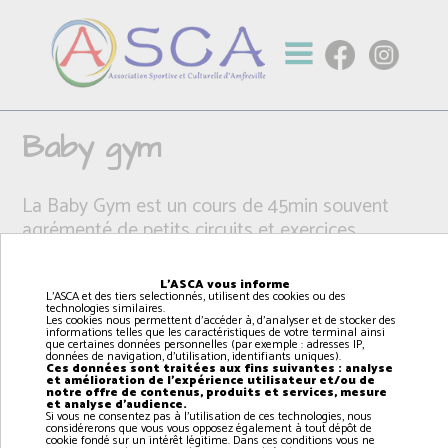
Baby gym
La Baby Gym est un cours de 45min souvent
agrémenté de petits circuits et exercices
ludiques pour développer la motricité de l’enfant
et lui apprendre à se repérer dans l’espace. Jeux
L'ASCA vous informe
d’éveil, exercices musicaux, circuits de motricité…
L'ASCA et des tiers selectionnés, utilisent des cookies ou des
technologies similaires.
Les cookies nous permettent d'accéder à, d'analyser et de stocker des
informations telles que les caractéristiques de votre terminal ainsi
que certaines données personnelles (par exemple : adresses IP,
données de navigation, d'utilisation, identifiants uniques).
Ces données sont traitées aux fins suivantes : analyse
et amélioration de l'expérience utilisateur et/ou de
notre offre de contenus, produits et services, mesure
et analyse d'audience.
Si vous ne consentez pas à l'utilisation de ces technologies, nous
considérerons que vous vous opposez également à tout dépôt de
cookie fondé sur un intérêt légitime. Dans ces conditions vous ne