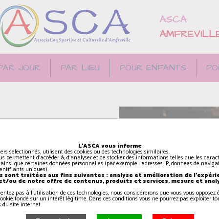
ASCA
AMFREVILL
PAR JOUR
PAR LIEU
POUR ENFANTS
PO
cours à leurs émotions et
L'ASCA vous informe
ncentration et prennent
iers selectionnés, utilisent des cookies ou des technologies similaires.
us permettent d'accéder à, d'analyser et de stocker des informations telles que les caract
dique et encadrée par
 ainsi que certaines données personnelles (par exemple : adresses IP, données de navigat
identifiants uniques).
 sont traitées aux fins suivantes : analyse et amélioration de l'expéri
 et/ou de notre offre de contenus, produits et services, mesure et anal
sentez pas à l'utilisation de ces technologies, nous considérerons que vous vous oppose
ookie fondé sur un intérêt légitime. Dans ces conditions vous ne pourrez pas exploiter to
 du site internet.
lons noirs"