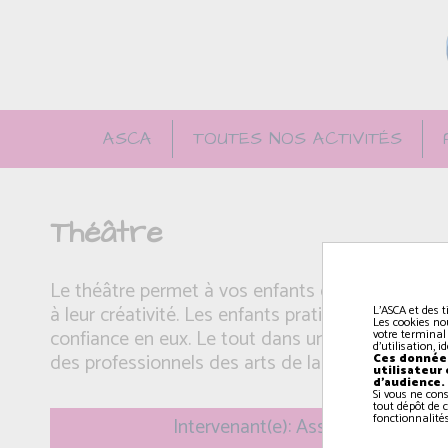
ASCA
TOUTES NOS ACTIVITÉS
Théâtre
Le théâtre permet à vos enfants de laisser libre 
à leur créativité. Les enfants pratiquent leur co
L'ASCA et des t
Les cookies no
confiance en eux. Le tout dans une ambiance lu
votre terminal
d'utilisation, 
des professionnels des arts de la scène.
Ces données
utilisateur
d'audience.
Si vous ne con
tout dépôt de c
fonctionnalités
Intervenant(e): Association "Papil