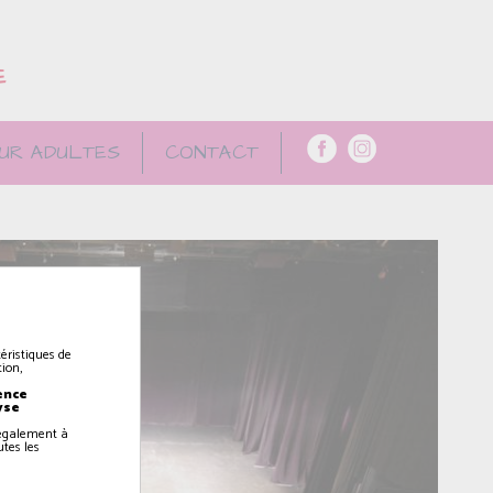
E
UR ADULTES
CONTACT
éristiques de
ion,
ence
yse
z également à
utes les