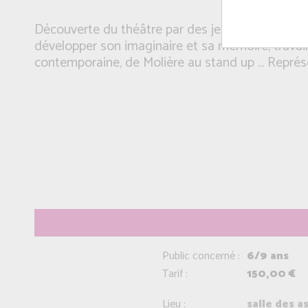
Découverte du théâtre par des jeux d'improvisati
développer son imaginaire et sa mémoire, travail
contemporaine, de Molière au stand up ... Représ
Public concerné :
6/9 ans
Tarif :
150,00 €
Lieu :
salle des 