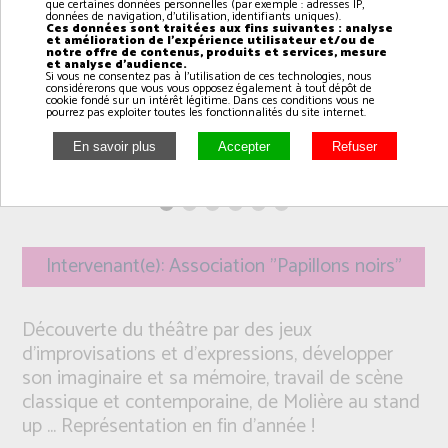
que certaines données personnelles (par exemple : adresses IP,
données de navigation, d'utilisation, identifiants uniques).
Ces données sont traitées aux fins suivantes : analyse
et amélioration de l'expérience utilisateur et/ou de
notre offre de contenus, produits et services, mesure
et analyse d'audience.
Si vous ne consentez pas à l'utilisation de ces technologies, nous
considérerons que vous vous opposez également à tout dépôt de
cookie fondé sur un intérêt légitime. Dans ces conditions vous ne
pourrez pas exploiter toutes les fonctionnalités du site internet.
Intervenant(e): Association "Papillons noirs"
Découverte du théâtre par des jeux
d'improvisations et d'expressions, développer
son imaginaire et sa mémoire, travail de scène
classique et contemporaine, de Molière au stand
up ... Représentation en fin d'année !