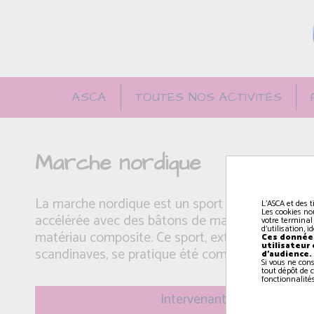
ASCA
TOUTES NOS ACTIVITÉS
Marche nordique
La marche nordique est un sport de plein air qu
L'ASCA et des t
Les cookies no
accélérée avec des bâtons de marche spécifiqu
votre terminal
d'utilisation, 
matériau composite. Ce sport, extrêmement popu
Ces données
utilisateur
scandinaves, se pratique été comme hiver.
d'audience.
Si vous ne con
tout dépôt de c
fonctionnalités
Intervenant(e): Marie-Chris