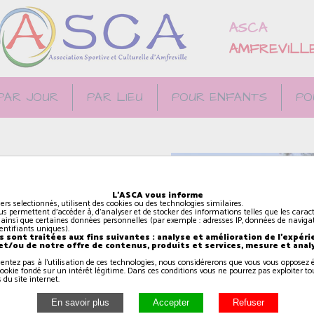
ASCA
AMFREVILL
PAR JOUR
PAR LIEU
POUR ENFANTS
PO
L'ASCA vous informe
i consiste en une marche
iers selectionnés, utilisent des cookies ou des technologies similaires.
us permettent d'accéder à, d'analyser et de stocker des informations telles que les caract
es, généralement en
 ainsi que certaines données personnelles (par exemple : adresses IP, données de navigat
identifiants uniques).
laire dans les pays
 sont traitées aux fins suivantes : analyse et amélioration de l'expéri
 et/ou de notre offre de contenus, produits et services, mesure et anal
sentez pas à l'utilisation de ces technologies, nous considérerons que vous vous oppose
ookie fondé sur un intérêt légitime. Dans ces conditions vous ne pourrez pas exploiter to
 du site internet.
tine