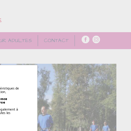
E
UR ADULTES
CONTACT
éristiques de
ion,
ence
yse
z également à
utes les