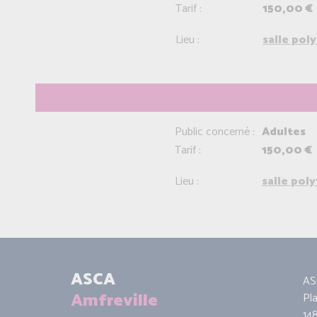
Tarif :
150,00 €
Lieu :
salle pol
Public concerné :
Adultes
Tarif :
150,00 €
Lieu :
salle pol
ASCA
AS
Amfreville
Pl
14