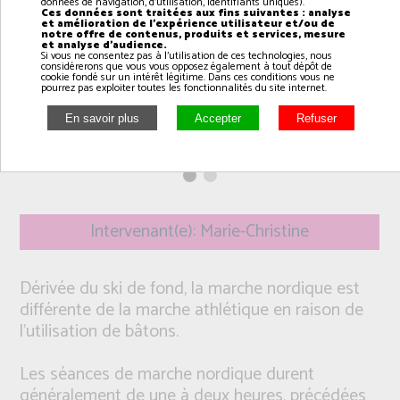
données de navigation, d'utilisation, identifiants uniques).
Ces données sont traitées aux fins suivantes : analyse
et amélioration de l'expérience utilisateur et/ou de
notre offre de contenus, produits et services, mesure
et analyse d'audience.
Si vous ne consentez pas à l'utilisation de ces technologies, nous
considérerons que vous vous opposez également à tout dépôt de
cookie fondé sur un intérêt légitime. Dans ces conditions vous ne
pourrez pas exploiter toutes les fonctionnalités du site internet.
Intervenant(e): Marie-Christine
Dérivée du ski de fond, la marche nordique est
différente de la marche athlétique en raison de
l'utilisation de bâtons.
Les séances de marche nordique durent
généralement de une à deux heures, précédées