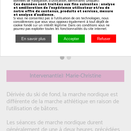
données de navigation, d'utilisation, identifiants uniques).
Ces données sont traitées aux fins suivantes : analyse
et amélioration de l'expérience utilisateur et/ou de
notre offre de contenus, produits et services, mesure
et analyse d'audience.
Si vous ne consentez pas à l'utilisation de ces technologies, nous
considérerons que vous vous opposez également à tout dépôt de
cookie fondé sur un intérêt légitime. Dans ces conditions vous ne
pourrez pas exploiter toutes les fonctionnalités du site internet.
Intervenant(e): Marie-Christine
Dérivée du ski de fond, la marche nordique est
différente de la marche athlétique en raison de
l'utilisation de bâtons.
Les séances de marche nordique durent
généralement de une à deux heures, précédées