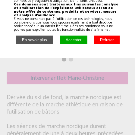
données de navigation, d'utilisation, identifiants uniques).
Ces données sont traitées aux fins suivantes : analyse
et amélioration de l'expérience utilisateur et/ou de
notre offre de contenus, produits et services, mesure
et analyse d'audience.
Si vous ne consentez pas à l'utilisation de ces technologies, nous
considérerons que vous vous opposez également à tout dépôt de
cookie fondé sur un intérêt légitime. Dans ces conditions vous ne
pourrez pas exploiter toutes les fonctionnalités du site internet.
Intervenant(e): Marie-Christine
Dérivée du ski de fond, la marche nordique est
différente de la marche athlétique en raison de
l'utilisation de bâtons.
Les séances de marche nordique durent
généralement de une à deux heures, précédées