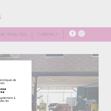
E
UR ADULTES
CONTACT
éristiques de
ion,
ence
yse
z également à
utes les