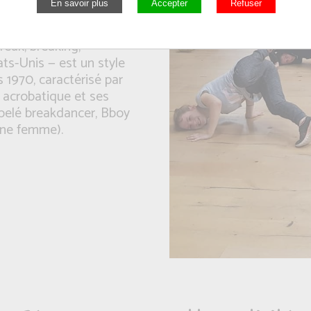
eak, breaking,
ats-Unis — est un style
1970, caractérisé par
acrobatique et ses
ppelé breakdancer, Bboy
une femme).