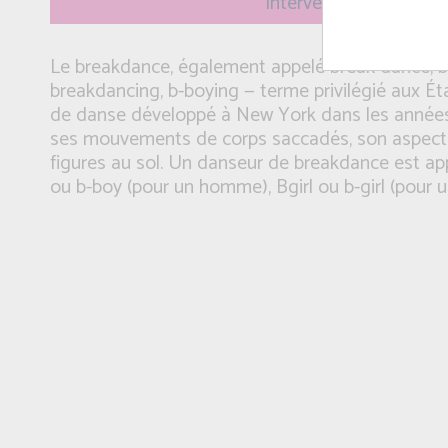
Intervenant(e): Mehdi
Le breakdance, également appelé break dance, br
breakdancing, b-boying — terme privilégié aux Ét
de danse développé à New York dans les années 
ses mouvements de corps saccadés, son aspect 
figures au sol. Un danseur de breakdance est a
ou b-boy (pour un homme), Bgirl ou b-girl (pour 