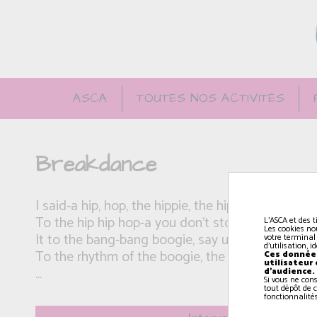
ASCA
TOUTES NOS ACTIVITÉS
Breakdance
I said-a hip, hop, the hippie, the hippie
To the hip hip hop-a you don't stop the rock
L'ASCA et des t
Les cookies no
It to the bang-bang boogie, say up jump the boo
votre terminal
d'utilisation, 
To the rhythm of the boogie, the beat
Ces données
utilisateur
...
d'audience.
Si vous ne con
tout dépôt de c
fonctionnalités