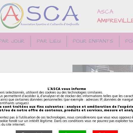
ASCA
AMFREVILL
PAR JOUR
PAR LIEU
POUR ENFANTS
PO
L'ASCA vous informe
iers selectionnés, utilisent des cookies ou des technologies similaires.
us permettent d'accéder à, d'analyser et de stocker des informations telles que les caract
gie
 ainsi que certaines données personnelles (par exemple : adresses IP, données de navigat
identifiants uniques).
 sont traitées aux fins suivantes : analyse et amélioration de l'expéri
 et/ou de notre offre de contenus, produits et services, mesure et anal
sentez pas à l'utilisation de ces technologies, nous considérerons que vous vous oppose
ookie fondé sur un intérêt légitime. Dans ces conditions vous ne pourrez pas exploiter to
 du site internet.