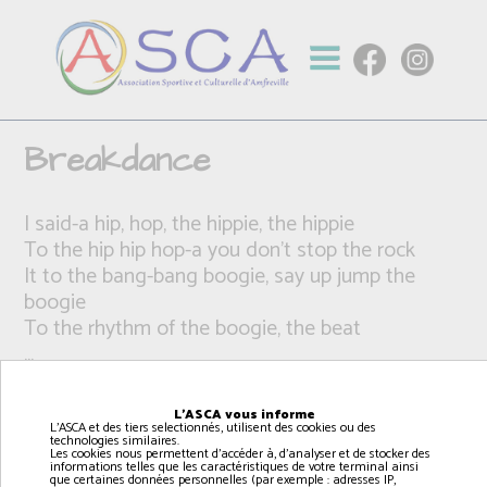
Breakdance
I said-a hip, hop, the hippie, the hippie
To the hip hip hop-a you don't stop the rock
It to the bang-bang boogie, say up jump the
boogie
To the rhythm of the boogie, the beat
...
L'ASCA vous informe
L'ASCA et des tiers selectionnés, utilisent des cookies ou des
technologies similaires.
Les cookies nous permettent d'accéder à, d'analyser et de stocker des
informations telles que les caractéristiques de votre terminal ainsi
que certaines données personnelles (par exemple : adresses IP,