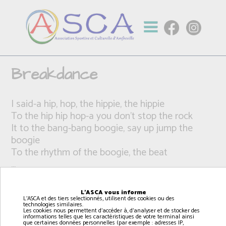
Breakdance
I said-a hip, hop, the hippie, the hippie
To the hip hip hop-a you don't stop the rock
It to the bang-bang boogie, say up jump the
boogie
To the rhythm of the boogie, the beat
...
L'ASCA vous informe
L'ASCA et des tiers selectionnés, utilisent des cookies ou des
technologies similaires.
Les cookies nous permettent d'accéder à, d'analyser et de stocker des
informations telles que les caractéristiques de votre terminal ainsi
que certaines données personnelles (par exemple : adresses IP,