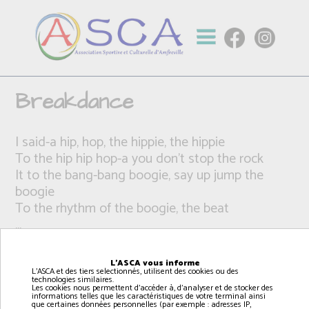
Breakdance
I said-a hip, hop, the hippie, the hippie
To the hip hip hop-a you don't stop the rock
It to the bang-bang boogie, say up jump the
boogie
To the rhythm of the boogie, the beat
...
L'ASCA vous informe
L'ASCA et des tiers selectionnés, utilisent des cookies ou des
technologies similaires.
Les cookies nous permettent d'accéder à, d'analyser et de stocker des
informations telles que les caractéristiques de votre terminal ainsi
que certaines données personnelles (par exemple : adresses IP,