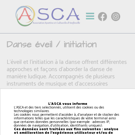
Danse éveil / initiation
L'éveil et l'initiation à la danse offrent différentes
approches et façons d’aborder la danse de
manière ludique. Accompagnés de plusieurs
instruments de musique et d'accessoires
pédagogique, les enfants vont développer leur
envie de danser et pourront choisir leur style de
danse après quelques années ( classique, jazz,
L'ASCA vous informe
L'ASCA et des tiers selectionnés, utilisent des cookies ou des
contemporain )
technologies similaires.
Les cookies nous permettent d'accéder à, d'analyser et de stocker des
informations telles que les caractéristiques de votre terminal ainsi
que certaines données personnelles (par exemple : adresses IP,
données de navigation, d'utilisation, identifiants uniques).
Ces données sont traitées aux fins suivantes : analyse
et amélioration de l'expérience utilisateur et/ou de