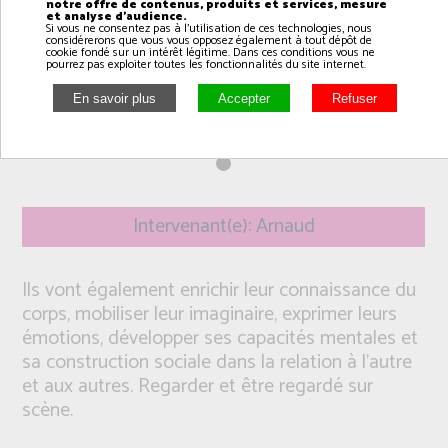
notre offre de contenus, produits et services, mesure
et analyse d'audience.
Si vous ne consentez pas à l'utilisation de ces technologies, nous
considérerons que vous vous opposez également à tout dépôt de
cookie fondé sur un intérêt légitime. Dans ces conditions vous ne
pourrez pas exploiter toutes les fonctionnalités du site internet.
Intervenant(e): Arnaud
Ils vont également enrichir leur connaissance du
corps, mobiliser leur imaginaire, exprimer leurs
émotions, développer ses capacités mentales et
sa construction sociale dans la relation à l’autre
et aux autres. Regarder et être regardé sur
scène.