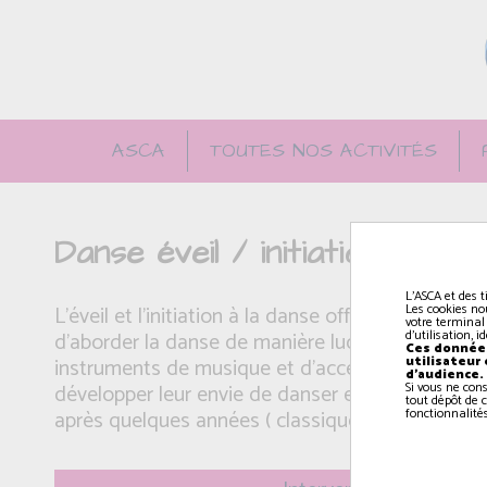
ASCA
TOUTES NOS ACTIVITÉS
Danse éveil / initiation
L'ASCA et des t
Les cookies no
L'éveil et l'initiation à la danse offrent différen
votre terminal
d'utilisation, 
d’aborder la danse de manière ludique. Accompa
Ces données
utilisateur
instruments de musique et d'accessoires pédago
d'audience.
Si vous ne con
développer leur envie de danser et pourront choi
tout dépôt de c
fonctionnalités
après quelques années ( classique, jazz, contemp