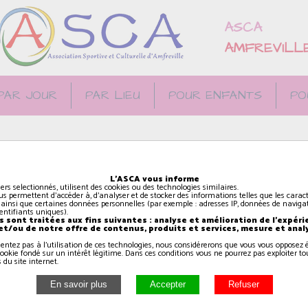
ASCA
AMFREVILL
PAR JOUR
PAR LIEU
POUR ENFANTS
PO
L'ASCA vous informe
iers selectionnés, utilisent des cookies ou des technologies similaires.
us permettent d'accéder à, d'analyser et de stocker des informations telles que les caract
tes approches et façons
 ainsi que certaines données personnelles (par exemple : adresses IP, données de navigat
identifiants uniques).
gnés de plusieurs
 sont traitées aux fins suivantes : analyse et amélioration de l'expéri
 et/ou de notre offre de contenus, produits et services, mesure et anal
gique, les enfants vont
sentez pas à l'utilisation de ces technologies, nous considérerons que vous vous oppose
sir leur style de danse
ookie fondé sur un intérêt légitime. Dans ces conditions vous ne pourrez pas exploiter to
 du site internet.
orain )