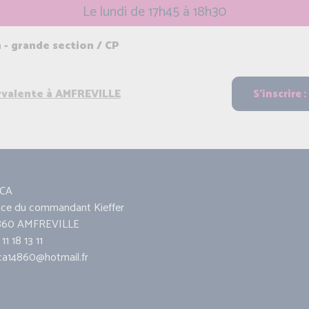
Le lundi de 17h45 à 18h30
n - grande section / CP
lyvalente à AMFREVILLE
CA
ace du commandant Kieffer
860 AMFREVILLE
11 18 13 11
ca14860@hotmail.fr