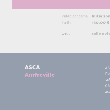
Public concerné :
Initiatio
Tarif :
130,00 €
Lieu :
salle po
ASCA
AS
Amfreville
Pl
14
06 
as