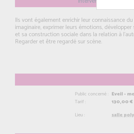
Intervenant(e): Arnaud
Ils vont également enrichir leur connaissance du 
imaginaire, exprimer leurs émotions, développer
et sa construction sociale dans la relation à l’aut
Regarder et être regardé sur scène.
Public concerné :
Eveil - m
Tarif :
130,00 €
Lieu :
salle pol