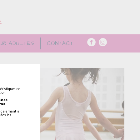
E
UR ADULTES
CONTACT
éristiques de
ion,
ence
yse
z également à
utes les