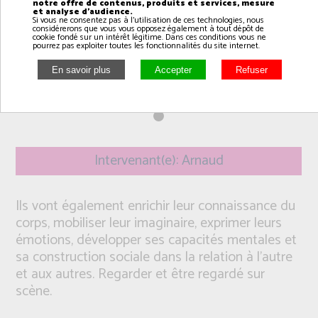
notre offre de contenus, produits et services, mesure
et analyse d'audience.
Si vous ne consentez pas à l'utilisation de ces technologies, nous
considérerons que vous vous opposez également à tout dépôt de
cookie fondé sur un intérêt légitime. Dans ces conditions vous ne
pourrez pas exploiter toutes les fonctionnalités du site internet.
Intervenant(e): Arnaud
Ils vont également enrichir leur connaissance du
corps, mobiliser leur imaginaire, exprimer leurs
émotions, développer ses capacités mentales et
sa construction sociale dans la relation à l’autre
et aux autres. Regarder et être regardé sur
scène.