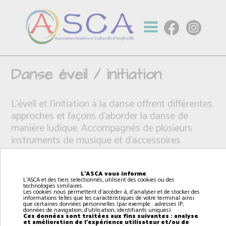
Danse éveil / initiation
L'éveil et l'initiation à la danse offrent différentes
approches et façons d’aborder la danse de
manière ludique. Accompagnés de plusieurs
instruments de musique et d'accessoires
pédagogique, les enfants vont développer leur
envie de danser et pourront choisir leur style de
danse après quelques années ( classique, jazz,
L'ASCA vous informe
L'ASCA et des tiers selectionnés, utilisent des cookies ou des
contemporain )
technologies similaires.
Les cookies nous permettent d'accéder à, d'analyser et de stocker des
informations telles que les caractéristiques de votre terminal ainsi
que certaines données personnelles (par exemple : adresses IP,
données de navigation, d'utilisation, identifiants uniques).
Ces données sont traitées aux fins suivantes : analyse
et amélioration de l'expérience utilisateur et/ou de