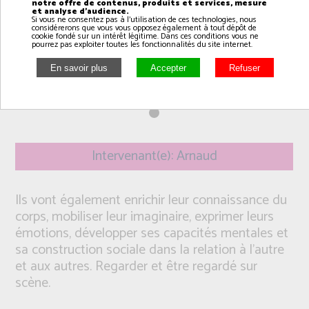
notre offre de contenus, produits et services, mesure
et analyse d'audience.
Si vous ne consentez pas à l'utilisation de ces technologies, nous
considérerons que vous vous opposez également à tout dépôt de
cookie fondé sur un intérêt légitime. Dans ces conditions vous ne
pourrez pas exploiter toutes les fonctionnalités du site internet.
Intervenant(e): Arnaud
Ils vont également enrichir leur connaissance du
corps, mobiliser leur imaginaire, exprimer leurs
émotions, développer ses capacités mentales et
sa construction sociale dans la relation à l’autre
et aux autres. Regarder et être regardé sur
scène.