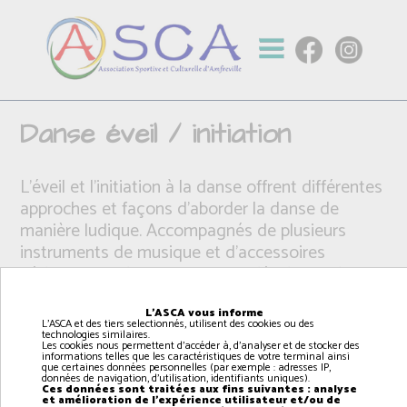
Danse éveil / initiation
L'éveil et l'initiation à la danse offrent différentes
approches et façons d’aborder la danse de
manière ludique. Accompagnés de plusieurs
instruments de musique et d'accessoires
pédagogique, les enfants vont développer leur
envie de danser et pourront choisir leur style de
danse après quelques années ( classique, jazz,
L'ASCA vous informe
L'ASCA et des tiers selectionnés, utilisent des cookies ou des
contemporain )
technologies similaires.
Les cookies nous permettent d'accéder à, d'analyser et de stocker des
informations telles que les caractéristiques de votre terminal ainsi
que certaines données personnelles (par exemple : adresses IP,
données de navigation, d'utilisation, identifiants uniques).
Ces données sont traitées aux fins suivantes : analyse
et amélioration de l'expérience utilisateur et/ou de