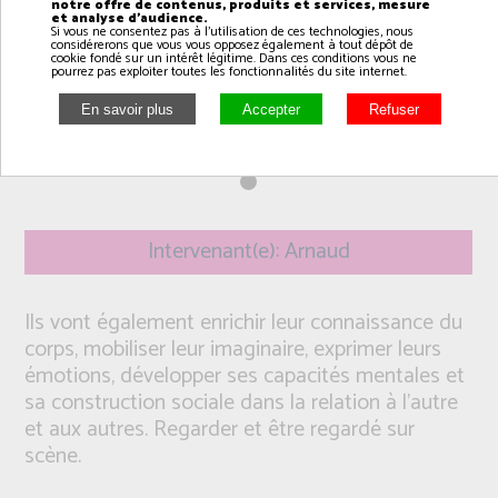
notre offre de contenus, produits et services, mesure
et analyse d'audience.
Si vous ne consentez pas à l'utilisation de ces technologies, nous
considérerons que vous vous opposez également à tout dépôt de
cookie fondé sur un intérêt légitime. Dans ces conditions vous ne
pourrez pas exploiter toutes les fonctionnalités du site internet.
Intervenant(e): Arnaud
Ils vont également enrichir leur connaissance du
corps, mobiliser leur imaginaire, exprimer leurs
émotions, développer ses capacités mentales et
sa construction sociale dans la relation à l’autre
et aux autres. Regarder et être regardé sur
scène.