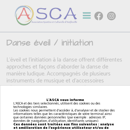
Danse éveil / initiation
L'éveil et l'initiation à la danse offrent différentes
approches et façons d’aborder la danse de
manière ludique. Accompagnés de plusieurs
instruments de musique et d'accessoires
pédagogique, les enfants vont développer leur
envie de danser et pourront choisir leur style de
danse après quelques années ( classique, jazz,
L'ASCA vous informe
L'ASCA et des tiers selectionnés, utilisent des cookies ou des
contemporain )
technologies similaires.
Les cookies nous permettent d'accéder à, d'analyser et de stocker des
informations telles que les caractéristiques de votre terminal ainsi
que certaines données personnelles (par exemple : adresses IP,
données de navigation, d'utilisation, identifiants uniques).
Ces données sont traitées aux fins suivantes : analyse
et amélioration de l'expérience utilisateur et/ou de