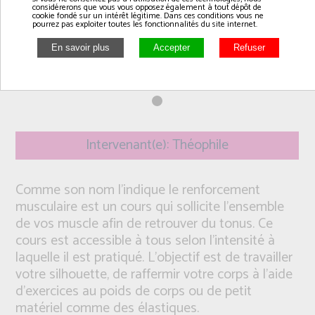
considérerons que vous vous opposez également à tout dépôt de
cookie fondé sur un intérêt légitime. Dans ces conditions vous ne
pourrez pas exploiter toutes les fonctionnalités du site internet.
Intervenant(e): Théophile
Comme son nom l’indique le renforcement
musculaire est un cours qui sollicite l’ensemble
de vos muscle afin de retrouver du tonus. Ce
cours est accessible à tous selon l’intensité à
laquelle il est pratiqué. L’objectif est de travailler
votre silhouette, de raffermir votre corps à l’aide
d’exercices au poids de corps ou de petit
matériel comme des élastiques.