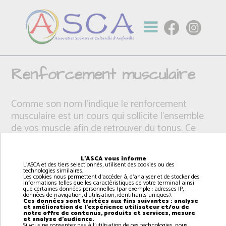
Renforcement musculaire
Comme son nom l’indique le renforcement
musculaire est un cours qui sollicite l’ensemble
de vos muscle afin de retrouver du tonus. Ce
cours est accessible à tous selon l’intensité à
laquelle il est pratiqué. L’objectif est de travailler
L'ASCA vous informe
votre silhouette, de raffermir votre corps à l’aide
L'ASCA et des tiers selectionnés, utilisent des cookies ou des
technologies similaires.
d’exercices au poids de corps ou de petit
Les cookies nous permettent d'accéder à, d'analyser et de stocker des
informations telles que les caractéristiques de votre terminal ainsi
matériel comme des élastiques.
que certaines données personnelles (par exemple : adresses IP,
données de navigation, d'utilisation, identifiants uniques).
Ces données sont traitées aux fins suivantes : analyse
et amélioration de l'expérience utilisateur et/ou de
notre offre de contenus, produits et services, mesure
et analyse d'audience.
Si vous ne consentez pas à l'utilisation de ces technologies, nous