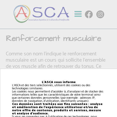
Renforcement musculaire
Comme son nom l’indique le renforcement
musculaire est un cours qui sollicite l’ensemble
de vos muscle afin de retrouver du tonus. Ce
cours est accessible à tous selon l’intensité à
laquelle il est pratiqué. L’objectif est de travailler
L'ASCA vous informe
votre silhouette, de raffermir votre corps à l’aide
L'ASCA et des tiers selectionnés, utilisent des cookies ou des
technologies similaires.
d’exercices au poids de corps ou de petit
Les cookies nous permettent d'accéder à, d'analyser et de stocker des
informations telles que les caractéristiques de votre terminal ainsi
matériel comme des élastiques.
que certaines données personnelles (par exemple : adresses IP,
données de navigation, d'utilisation, identifiants uniques).
Ces données sont traitées aux fins suivantes : analyse
et amélioration de l'expérience utilisateur et/ou de
notre offre de contenus, produits et services, mesure
et analyse d'audience.
Si vous ne consentez pas à l'utilisation de ces technologies, nous