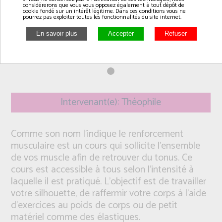
considérerons que vous vous opposez également à tout dépôt de
cookie fondé sur un intérêt légitime. Dans ces conditions vous ne
pourrez pas exploiter toutes les fonctionnalités du site internet.
Intervenant(e): Théophile
Comme son nom l’indique le renforcement
musculaire est un cours qui sollicite l’ensemble
de vos muscle afin de retrouver du tonus. Ce
cours est accessible à tous selon l’intensité à
laquelle il est pratiqué. L’objectif est de travailler
votre silhouette, de raffermir votre corps à l’aide
d’exercices au poids de corps ou de petit
matériel comme des élastiques.