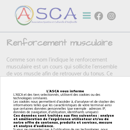
Renforcement musculaire
Comme son nom l’indique le renforcement
musculaire est un cours qui sollicite l’ensemble
de vos muscle afin de retrouver du tonus. Ce
cours est accessible à tous selon l’intensité à
laquelle il est pratiqué. L’objectif est de travailler
L'ASCA vous informe
votre silhouette, de raffermir votre corps à l’aide
L'ASCA et des tiers selectionnés, utilisent des cookies ou des
technologies similaires.
d’exercices au poids de corps ou de petit
Les cookies nous permettent d'accéder à, d'analyser et de stocker des
informations telles que les caractéristiques de votre terminal ainsi
matériel comme des élastiques.
que certaines données personnelles (par exemple : adresses IP,
données de navigation, d'utilisation, identifiants uniques).
Ces données sont traitées aux fins suivantes : analyse
et amélioration de l'expérience utilisateur et/ou de
notre offre de contenus, produits et services, mesure
et analyse d'audience.
Si vous ne consentez pas à l'utilisation de ces technologies, nous