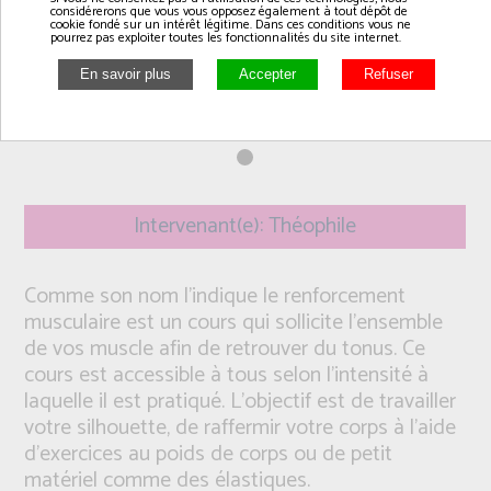
considérerons que vous vous opposez également à tout dépôt de
cookie fondé sur un intérêt légitime. Dans ces conditions vous ne
pourrez pas exploiter toutes les fonctionnalités du site internet.
Intervenant(e): Théophile
Comme son nom l’indique le renforcement
musculaire est un cours qui sollicite l’ensemble
de vos muscle afin de retrouver du tonus. Ce
cours est accessible à tous selon l’intensité à
laquelle il est pratiqué. L’objectif est de travailler
votre silhouette, de raffermir votre corps à l’aide
d’exercices au poids de corps ou de petit
matériel comme des élastiques.