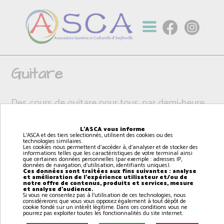
Guitare
Des cours de guitare pour tous, par demi-heure.
Possibilité de jouer sur différents types de
L'ASCA vous informe
L'ASCA et des tiers selectionnés, utilisent des cookies ou des
guitares :
technologies similaires.
Les cookies nous permettent d'accéder à, d'analyser et de stocker des
informations telles que les caractéristiques de votre terminal ainsi
que certaines données personnelles (par exemple : adresses IP,
- Classique
données de navigation, d'utilisation, identifiants uniques).
Ces données sont traitées aux fins suivantes : analyse
- Folk
et amélioration de l'expérience utilisateur et/ou de
notre offre de contenus, produits et services, mesure
- Électrique
et analyse d'audience.
Si vous ne consentez pas à l'utilisation de ces technologies, nous
considérerons que vous vous opposez également à tout dépôt de
cookie fondé sur un intérêt légitime. Dans ces conditions vous ne
pourrez pas exploiter toutes les fonctionnalités du site internet.