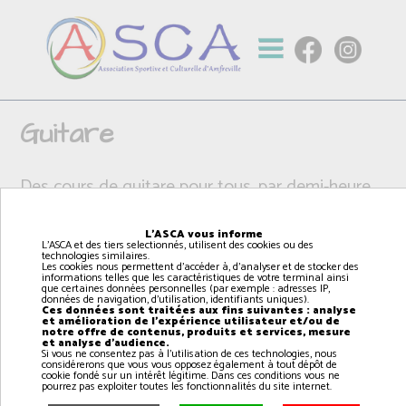
Guitare
Des cours de guitare pour tous, par demi-heure.
Possibilité de jouer sur différents types de
L'ASCA vous informe
L'ASCA et des tiers selectionnés, utilisent des cookies ou des
guitares :
technologies similaires.
Les cookies nous permettent d'accéder à, d'analyser et de stocker des
informations telles que les caractéristiques de votre terminal ainsi
que certaines données personnelles (par exemple : adresses IP,
- Classique
données de navigation, d'utilisation, identifiants uniques).
Ces données sont traitées aux fins suivantes : analyse
- Folk
et amélioration de l'expérience utilisateur et/ou de
notre offre de contenus, produits et services, mesure
- Électrique
et analyse d'audience.
Si vous ne consentez pas à l'utilisation de ces technologies, nous
considérerons que vous vous opposez également à tout dépôt de
cookie fondé sur un intérêt légitime. Dans ces conditions vous ne
pourrez pas exploiter toutes les fonctionnalités du site internet.