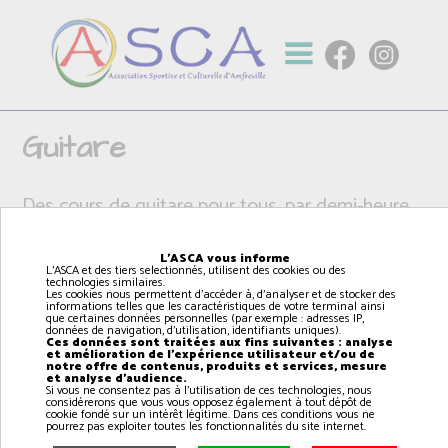
Guitare
Des cours de guitare pour tous, par demi-heure.
Possibilité de jouer sur différents types de
L'ASCA vous informe
L'ASCA et des tiers selectionnés, utilisent des cookies ou des
guitares :
technologies similaires.
Les cookies nous permettent d'accéder à, d'analyser et de stocker des
informations telles que les caractéristiques de votre terminal ainsi
que certaines données personnelles (par exemple : adresses IP,
- Classique
données de navigation, d'utilisation, identifiants uniques).
Ces données sont traitées aux fins suivantes : analyse
- Folk
et amélioration de l'expérience utilisateur et/ou de
notre offre de contenus, produits et services, mesure
- Électrique
et analyse d'audience.
Si vous ne consentez pas à l'utilisation de ces technologies, nous
considérerons que vous vous opposez également à tout dépôt de
cookie fondé sur un intérêt légitime. Dans ces conditions vous ne
pourrez pas exploiter toutes les fonctionnalités du site internet.