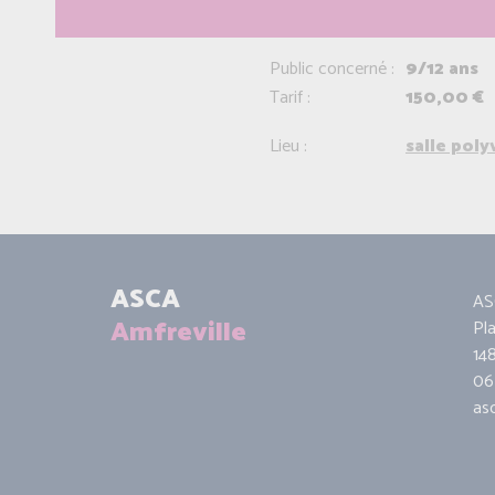
Public concerné :
9/12 ans
Tarif :
150,00 €
Lieu :
salle pol
ASCA
AS
Amfreville
Pl
14
06 
as