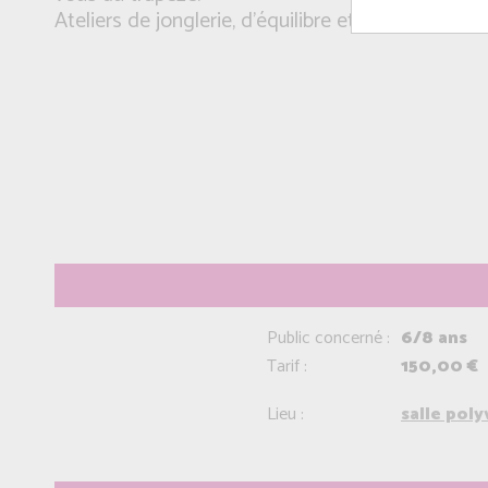
Ateliers de jonglerie, d'équilibre et de coordinati
Public concerné :
6/8 ans
Tarif :
150,00 €
Lieu :
salle pol