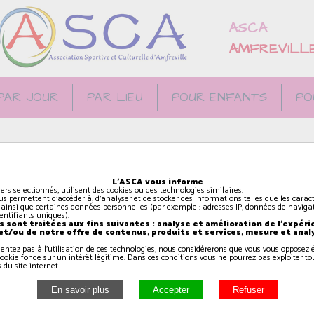
ASCA
AMFREVILL
PAR JOUR
PAR LIEU
POUR ENFANTS
PO
L'ASCA vous informe
iers selectionnés, utilisent des cookies ou des technologies similaires.
us permettent d'accéder à, d'analyser et de stocker des informations telles que les caract
ibre et de coordination.
 ainsi que certaines données personnelles (par exemple : adresses IP, données de navigat
identifiants uniques).
 sont traitées aux fins suivantes : analyse et amélioration de l'expéri
 et/ou de notre offre de contenus, produits et services, mesure et anal
sentez pas à l'utilisation de ces technologies, nous considérerons que vous vous oppose
ookie fondé sur un intérêt légitime. Dans ces conditions vous ne pourrez pas exploiter to
 du site internet.
sur un fil ou envolez