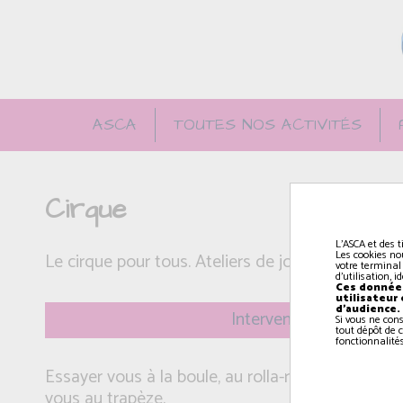
ASCA
TOUTES NOS ACTIVITÉS
Cirque
L'ASCA et des t
Les cookies no
Le cirque pour tous. Ateliers de jonglerie, d'équil
votre terminal
d'utilisation, 
Ces données
utilisateur
d'audience.
Intervenant(e): Coraline
Si vous ne con
tout dépôt de c
fonctionnalités
Essayer vous à la boule, au rolla-rolla, à marcher 
vous au trapèze.