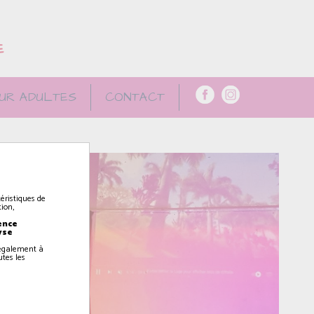
E
UR ADULTES
CONTACT
éristiques de
ion,
ence
yse
z également à
utes les