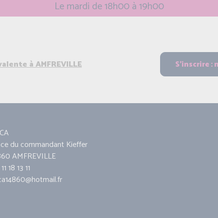
Le mardi de 18h00 à 19h00
yvalente à AMFREVILLE
CA
ace du commandant Kieffer
860 AMFREVILLE
11 18 13 11
ca14860@hotmail.fr