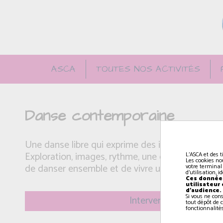
ASCA
TOUTES NOS ACTIVITÉS
Danse contemporaine
Une danse libre qui exprime des idées artistique
Exploration, images, rythme, une cohésion de gro
L'ASCA et des t
Les cookies no
de danser ensemble et de vivre une belle expérie
votre terminal
d'utilisation, 
Ces données
utilisateur
d'audience.
Si vous ne con
Intervenant(e): Arnaud
tout dépôt de c
fonctionnalités