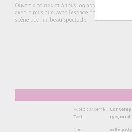
Ouvert à toutes et à tous, on apprend à mieux 
avec la musique, avec l'espace de danse et le gr
scène pour un beau spectacle.
Public concerné :
Contempor
Tarif :
150,00 €
Lieu :
salle pol