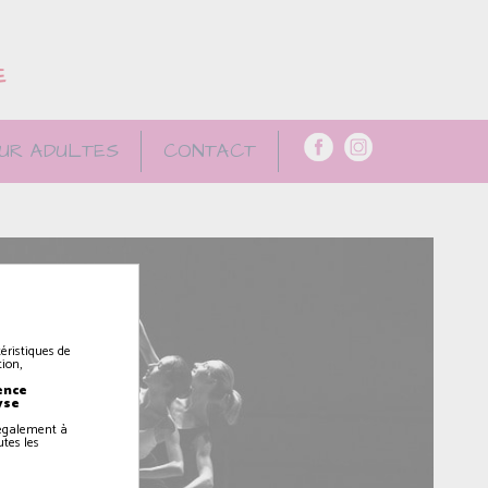
E
UR ADULTES
CONTACT
éristiques de
ion,
ence
yse
z également à
utes les