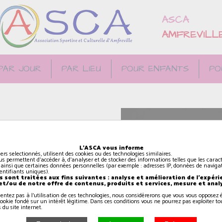
ASCA
AMFREVILL
PAR JOUR
PAR LIEU
POUR ENFANTS
PO
s, des sentiments.
L'ASCA vous informe
upe se forme, le plaisir
iers selectionnés, utilisent des cookies ou des technologies similaires.
us permettent d'accéder à, d'analyser et de stocker des informations telles que les caract
nce sur scène.
 ainsi que certaines données personnelles (par exemple : adresses IP, données de navigat
identifiants uniques).
 sont traitées aux fins suivantes : analyse et amélioration de l'expéri
 et/ou de notre offre de contenus, produits et services, mesure et anal
sentez pas à l'utilisation de ces technologies, nous considérerons que vous vous oppose
ookie fondé sur un intérêt légitime. Dans ces conditions vous ne pourrez pas exploiter to
 du site internet.