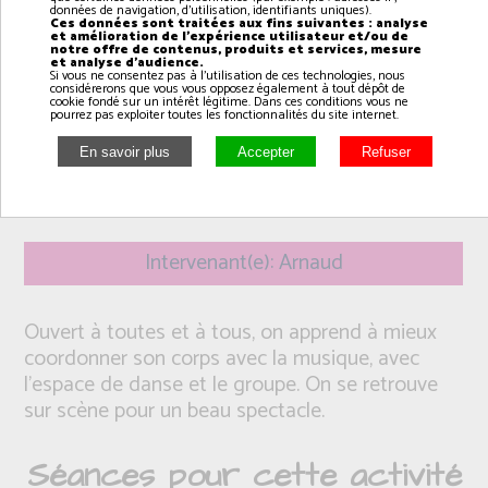
données de navigation, d'utilisation, identifiants uniques).
Ces données sont traitées aux fins suivantes : analyse
et amélioration de l'expérience utilisateur et/ou de
notre offre de contenus, produits et services, mesure
et analyse d'audience.
Si vous ne consentez pas à l'utilisation de ces technologies, nous
considérerons que vous vous opposez également à tout dépôt de
cookie fondé sur un intérêt légitime. Dans ces conditions vous ne
pourrez pas exploiter toutes les fonctionnalités du site internet.
Intervenant(e): Arnaud
Ouvert à toutes et à tous, on apprend à mieux
coordonner son corps avec la musique, avec
l'espace de danse et le groupe. On se retrouve
sur scène pour un beau spectacle.
Séances pour cette activité