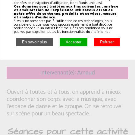
données de navigation, d'utilisation, identifiants uniques).
Ces données sont traitées aux fins suivantes : analyse
et amélioration de l'expérience utilisateur et/ou de
notre offre de contenus, produits et services, mesure
et analyse d'audience.
Si vous ne consentez pas à l'utilisation de ces technologies, nous
considérerons que vous vous opposez également à tout dépôt de
cookie fondé sur un intérêt légitime. Dans ces conditions vous ne
pourrez pas exploiter toutes les fonctionnalités du site internet.
Intervenant(e): Arnaud
Ouvert à toutes et à tous, on apprend à mieux
coordonner son corps avec la musique, avec
l'espace de danse et le groupe. On se retrouve
sur scène pour un beau spectacle.
Séances pour cette activité