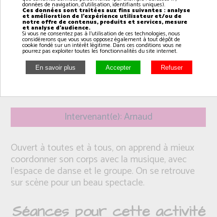
données de navigation, d'utilisation, identifiants uniques).
Ces données sont traitées aux fins suivantes : analyse
et amélioration de l'expérience utilisateur et/ou de
notre offre de contenus, produits et services, mesure
et analyse d'audience.
Si vous ne consentez pas à l'utilisation de ces technologies, nous
considérerons que vous vous opposez également à tout dépôt de
cookie fondé sur un intérêt légitime. Dans ces conditions vous ne
pourrez pas exploiter toutes les fonctionnalités du site internet.
Intervenant(e): Arnaud
Ouvert à toutes et à tous, on apprend à mieux
coordonner son corps avec la musique, avec
l'espace de danse et le groupe. On se retrouve
sur scène pour un beau spectacle.
Séances pour cette activité