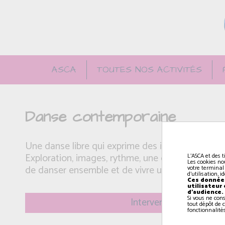
ASCA
TOUTES NOS ACTIVITÉS
Danse contemporaine
Une danse libre qui exprime des idées artistique
Exploration, images, rythme, une cohésion de gro
L'ASCA et des t
Les cookies no
de danser ensemble et de vivre une belle expérie
votre terminal
d'utilisation, 
Ces données
utilisateur
d'audience.
Si vous ne con
Intervenant(e): Arnaud
tout dépôt de c
fonctionnalités