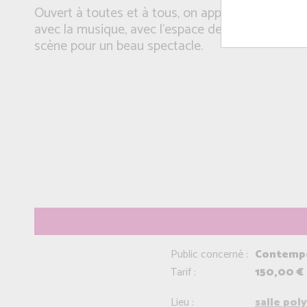
Ouvert à toutes et à tous, on apprend à mieux 
avec la musique, avec l'espace de danse et le gr
scène pour un beau spectacle.
Public concerné :
Contempor
Tarif :
150,00 €
Lieu :
salle pol