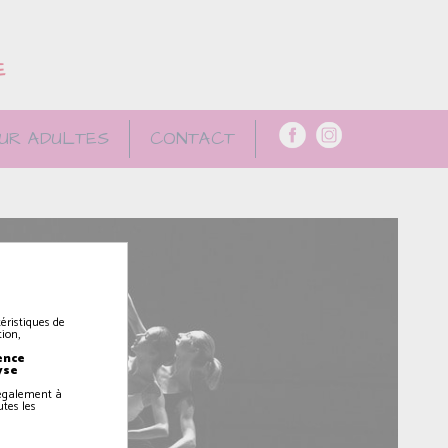
E
UR ADULTES
CONTACT
éristiques de
ion,
ence
yse
z également à
utes les