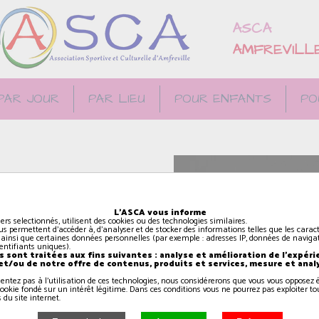
ASCA
AMFREVILL
PAR JOUR
PAR LIEU
POUR ENFANTS
PO
s, des sentiments.
L'ASCA vous informe
upe se forme, le plaisir
iers selectionnés, utilisent des cookies ou des technologies similaires.
us permettent d'accéder à, d'analyser et de stocker des informations telles que les caract
nce sur scène.
 ainsi que certaines données personnelles (par exemple : adresses IP, données de navigat
identifiants uniques).
 sont traitées aux fins suivantes : analyse et amélioration de l'expéri
 et/ou de notre offre de contenus, produits et services, mesure et anal
sentez pas à l'utilisation de ces technologies, nous considérerons que vous vous oppose
ookie fondé sur un intérêt légitime. Dans ces conditions vous ne pourrez pas exploiter to
 du site internet.