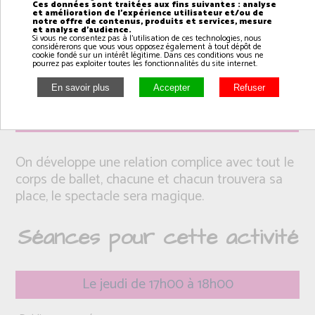
Ces données sont traitées aux fins suivantes : analyse
et amélioration de l'expérience utilisateur et/ou de
notre offre de contenus, produits et services, mesure
et analyse d'audience.
Si vous ne consentez pas à l'utilisation de ces technologies, nous
considérerons que vous vous opposez également à tout dépôt de
cookie fondé sur un intérêt légitime. Dans ces conditions vous ne
pourrez pas exploiter toutes les fonctionnalités du site internet.
Intervenant(e): Arnaud
On développe une relation complice avec tout le
corps de ballet, chacune et chacun trouvera sa
place, le spectacle sera magique.
Séances pour cette activité
Le jeudi de 17h00 à 18h00