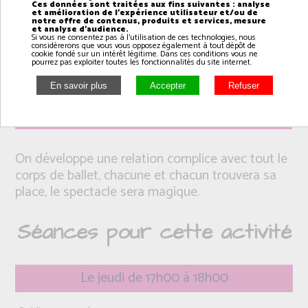
Ces données sont traitées aux fins suivantes : analyse
et amélioration de l'expérience utilisateur et/ou de
notre offre de contenus, produits et services, mesure
et analyse d'audience.
Si vous ne consentez pas à l'utilisation de ces technologies, nous
considérerons que vous vous opposez également à tout dépôt de
cookie fondé sur un intérêt légitime. Dans ces conditions vous ne
pourrez pas exploiter toutes les fonctionnalités du site internet.
Intervenant(e): Arnaud
On développe une relation complice avec tout le
corps de ballet, chacune et chacun trouvera sa
place, le spectacle sera magique.
Séances pour cette activité
Le jeudi de 17h00 à 18h00