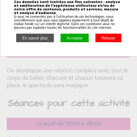
Ces données sont traitées aux fins suivantes : analyse
et amélioration de l'expérience utilisateur et/ou de
notre offre de contenus, produits et services, mesure
et analyse d'audience.
Si vous ne consentez pas à l'utilisation de ces technologies, nous
considérerons que vous vous opposez également à tout dépôt de
cookie fondé sur un intérêt légitime. Dans ces conditions vous ne
pourrez pas exploiter toutes les fonctionnalités du site internet.
Intervenant(e): Arnaud
On développe une relation complice avec tout le
corps de ballet, chacune et chacun trouvera sa
place, le spectacle sera magique.
Séances pour cette activité
Le jeudi de 17h00 à 18h00