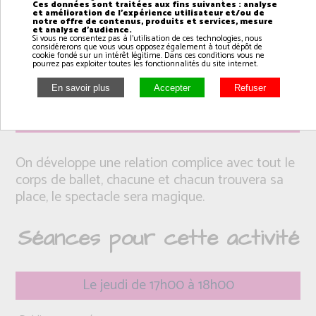
Ces données sont traitées aux fins suivantes : analyse
et amélioration de l'expérience utilisateur et/ou de
notre offre de contenus, produits et services, mesure
et analyse d'audience.
Si vous ne consentez pas à l'utilisation de ces technologies, nous
considérerons que vous vous opposez également à tout dépôt de
cookie fondé sur un intérêt légitime. Dans ces conditions vous ne
pourrez pas exploiter toutes les fonctionnalités du site internet.
Intervenant(e): Arnaud
On développe une relation complice avec tout le
corps de ballet, chacune et chacun trouvera sa
place, le spectacle sera magique.
Séances pour cette activité
Le jeudi de 17h00 à 18h00