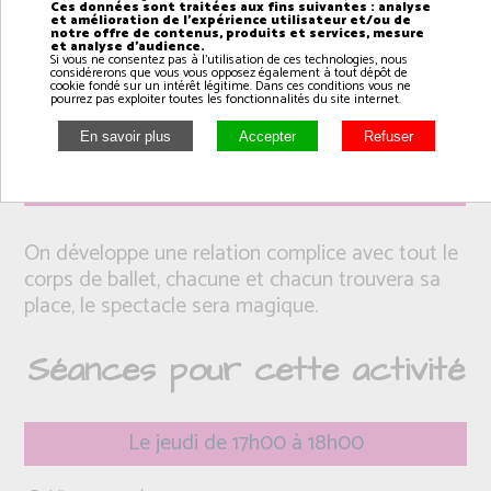
Ces données sont traitées aux fins suivantes : analyse
et amélioration de l'expérience utilisateur et/ou de
notre offre de contenus, produits et services, mesure
et analyse d'audience.
Si vous ne consentez pas à l'utilisation de ces technologies, nous
considérerons que vous vous opposez également à tout dépôt de
cookie fondé sur un intérêt légitime. Dans ces conditions vous ne
pourrez pas exploiter toutes les fonctionnalités du site internet.
Intervenant(e): Arnaud
On développe une relation complice avec tout le
corps de ballet, chacune et chacun trouvera sa
place, le spectacle sera magique.
Séances pour cette activité
Le jeudi de 17h00 à 18h00